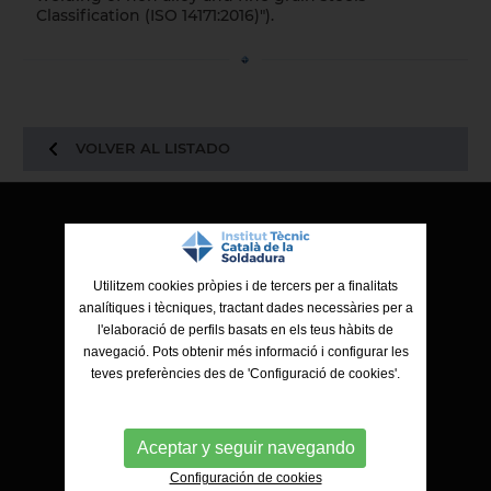
Classification (ISO 14171:2016)").
VOLVER AL LISTADO
ITCS - Institut Tècnic Català de la Soldadura
Ctra. de Molins de Rei a Sabadell, 79, Nau 8 bis
Utilitzem cookies pròpies i de tercers per a finalitats
08191 Rubí (Barcelona)
analítiques i tècniques, tractant dades necessàries per a
l'elaboració de perfils basats en els teus hàbits de
navegació. Pots obtenir més informació i configurar les
teves preferències des de 'Configuració de cookies'.
Aceptar y seguir navegando
Configuración de cookies