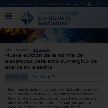
ACCÉSO AFILIADOS
CÓMO Y PORQUÉ AFILIARSE
¿QUIÉNES SOMOS? - -
NORMATIVAS
Nueva edición de la norma de
electrodos para arco sumergido de
aceros no aleados
27/07/2016
EN ISO 14171
Este mes de Julio ha sido publicada la última edición
de la Norma EN ISO 14171 ("Welding consumables -
Solid wire electrodes, tubular cored electrodes and
electrode/flux combinations for submerged arc
welding of non alloy and fine grain steels -