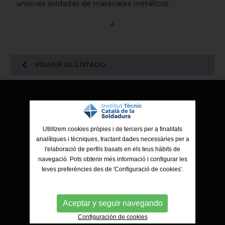
uniones soldadas de materiales metálicos.
VOLVER AL LISTADO
ITCS - Institut Tècnic Català de la Soldadura
Ctra. de Molins de Rei a Sabadell, 79, Nau 8 bis
Utilitzem cookies pròpies i de tercers per a finalitats
08191 Rubí (Barcelona)
analítiques i tècniques, tractant dades necessàries per a
l'elaboració de perfils basats en els teus hàbits de
navegació. Pots obtenir més informació i configurar les
teves preferències des de 'Configuració de cookies'.
Aceptar y seguir navegando
Configuración de cookies