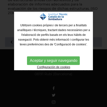
de estructuras unidas con adhesivos y de
elaboración de informes adecuados para la
evaluación de los riesgos de dichas estructuras. (ISO
21368:2022)").
Utilitzem cookies pròpies i de tercers per a finalitats
analítiques i tècniques, tractant dades necessàries per a
l'elaboració de perfils basats en els teus hàbits de
navegació. Pots obtenir més informació i configurar les
VOLVER AL LISTADO
teves preferències des de 'Configuració de cookies'.
Aceptar y seguir navegando
ITCS - Institut Tècnic Català de la Soldadura
Configuración de cookies
Ctra. de Molins de Rei a Sabadell, 79, Nau 8 bis
08191 Rubí (Barcelona)