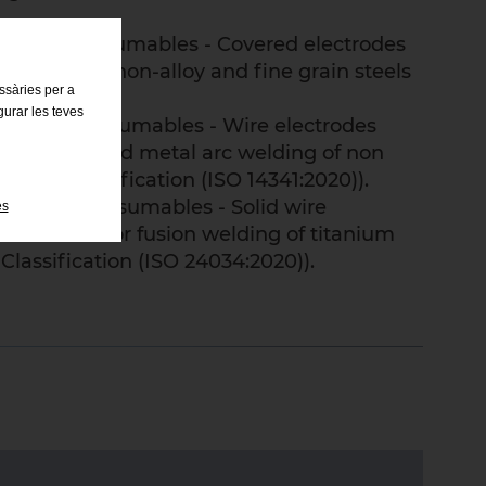
lding consumables - Covered electrodes
welding of non-alloy and fine grain steels
essàries per a
2560:2020)).
gurar les teves
elding consumables - Wire electrodes
r gas shielded metal arc welding of non
teels - Classification (ISO 14341:2020)).
Welding consumables - Solid wire
es
es and rods for fusion welding of titanium
 Classification (ISO 24034:2020)).