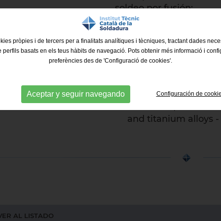
soldeo por fusión:
EN ISO 2560:2020
(We
for manual metal arc 
kies pròpies i de tercers per a finalitats analítiques i tècniques, tractant dades nec
- Classification (ISO 
e perfils basats en els teus hàbits de navegació. Pots obtenir més informació i confi
EN ISO 14341:2020
(W
preferències des de 'Configuració de cookies'.
and weld deposits fo
alloy and fine grain s
EN ISO 24034:2020
(
Aceptar y seguir navegando
Configuración de cooki
electrodes, solid wir
and titanium alloys -
ER AL LISTADO