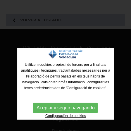
VOLVER AL LISTADO
ITCS - Institut Tècnic Català de la Soldadura
Ctra. de Molins de Rei a Sabadell, 79, Nau 8 bis
08191 Rubí (Barcelona)
Utilitzem cookies pròpies i de tercers per a finalitats
analítiques i tècniques, tractant dades necessàries per a
l'elaboració de perfils basats en els teus hàbits de
navegació. Pots obtenir més informació i configurar les
teves preferències des de 'Configuració de cookies'.
Aceptar y seguir navegando
Configuración de cookies
Pago online
Devoluciones