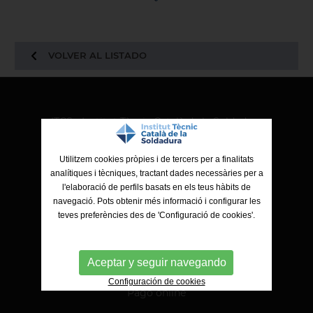
VOLVER AL LISTADO
ITCS - Institut Tècnic Català de la Soldadura
Ctra. de Molins de Rei a Sabadell, 79, Nau 8 bis
08191 Rubí (Barcelona)
Utilitzem cookies pròpies i de tercers per a finalitats
analítiques i tècniques, tractant dades necessàries per a
l'elaboració de perfils basats en els teus hàbits de
navegació. Pots obtenir més informació i configurar les
teves preferències des de 'Configuració de cookies'.
Aceptar y seguir navegando
Configuración de cookies
Pago online