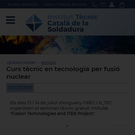
ACCÉSO AFILIADOS
CÓMO Y PORQUÉ AFILIARSE
¿QUIÉNES SOMOS? - -
NOTICIAS
Curs tècnic en tecnologia per fusió
nuclear
01/07/2011
Els dies 13 i 14 de juliol d'enguany l'
IREC
i
b_TEC
organitzen el seminari tècnic gratuït intitulat
"
Fusion Technologies and ITER Project
".