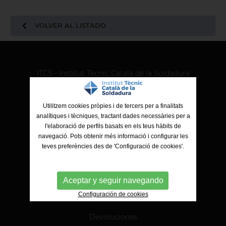
VOLVER AL LISTADO
ITCS - Institut Tècnic Català de la Soldadura
Ctra. de Molins de Rei a Sabadell, 79, Nau 8 bis
08191 Rubí (Barcelona)
Utilitzem cookies pròpies i de tercers per a finalitats
analítiques i tècniques, tractant dades necessàries per a
l'elaboració de perfils basats en els teus hàbits de
navegació. Pots obtenir més informació i configurar les
teves preferències des de 'Configuració de cookies'.
Aceptar y seguir navegando
Configuración de cookies
Pago online
Devoluciones