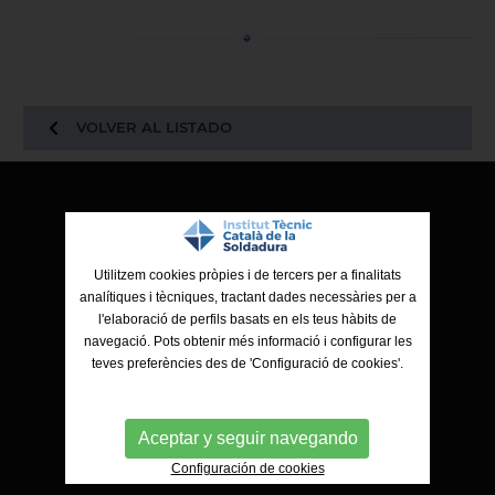
VOLVER AL LISTADO
ITCS - Institut Tècnic Català de la Soldadura
Ctra. de Molins de Rei a Sabadell, 79, Nau 8 bis
08191 Rubí (Barcelona)
Utilitzem cookies pròpies i de tercers per a finalitats
analítiques i tècniques, tractant dades necessàries per a
l'elaboració de perfils basats en els teus hàbits de
navegació. Pots obtenir més informació i configurar les
teves preferències des de 'Configuració de cookies'.
Aceptar y seguir navegando
Configuración de cookies