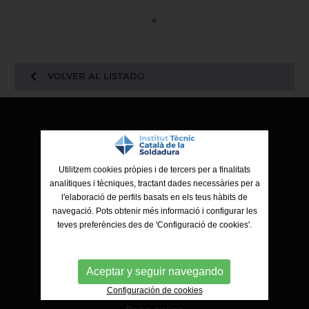
VOLVER AL LISTADO
ITCS - Institut Tècnic Català de la Soldadura
Ctra. de Molins de Rei a Sabadell, 79, Nau 8 bis
08191 Rubí (Barcelona)
Utilitzem cookies pròpies i de tercers per a finalitats
analítiques i tècniques, tractant dades necessàries per a
l'elaboració de perfils basats en els teus hàbits de
navegació. Pots obtenir més informació i configurar les
teves preferències des de 'Configuració de cookies'.
Aceptar y seguir navegando
Configuración de cookies