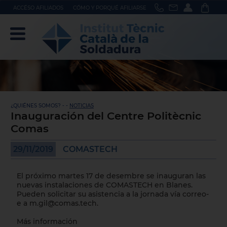
ACCÉSO AFILIADOS
CÓMO Y PORQUÉ AFILIARSE
¿QUIÉNES SOMOS? - -
NOTICIAS
Inauguración del Centre Politècnic
Comas
29/11/2019
COMASTECH
El próximo martes 17 de desembre se inauguran las
nuevas instalaciones de COMASTECH en Blanes.
Pueden solicitar su asistencia a la jornada vía correo-
e a
m.gil@comas.tech
.
Más información