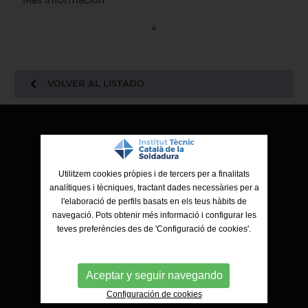
Más información
VOLVER AL LISTADO
ITCS - Institut Tècnic Català de la Soldadura
Ctra. de Molins de Rei a Sabadell, 79, Nau 8 bis
Utilitzem cookies pròpies i de tercers per a finalitats
08191 Rubí (Barcelona)
analítiques i tècniques, tractant dades necessàries per a
l'elaboració de perfils basats en els teus hàbits de
navegació. Pots obtenir més informació i configurar les
teves preferències des de 'Configuració de cookies'.
Aceptar y seguir navegando
Configuración de cookies