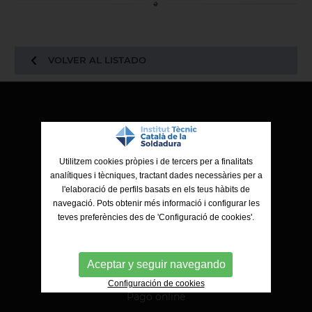
VOLVER AL LISTADO
ITCS - Institut Tècnic Català de la Soldadura
Ctra. de Molins de Rei a Sabadell, 79, Nau 8 bis
08191 Rubí (Barcelona)
Utilitzem cookies pròpies i de tercers per a finalitats
analítiques i tècniques, tractant dades necessàries per a
l'elaboració de perfils basats en els teus hàbits de
navegació. Pots obtenir més informació i configurar les
teves preferències des de 'Configuració de cookies'.
Aceptar y seguir navegando
Configuración de cookies
Pago online