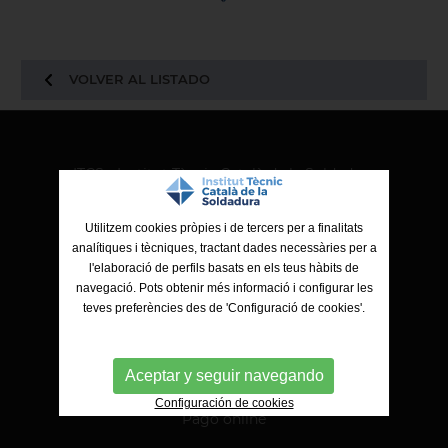
VOLVER AL LISTADO
ITCS - Institut Tècnic Català de la Soldadura
Ctra. de Molins de Rei a Sabadell, 79, Nau 8 bis
08191 Rubí (Barcelona)
Utilitzem cookies pròpies i de tercers per a finalitats
analítiques i tècniques, tractant dades necessàries per a
l'elaboració de perfils basats en els teus hàbits de
navegació. Pots obtenir més informació i configurar les
teves preferències des de 'Configuració de cookies'.
Aceptar y seguir navegando
Configuración de cookies
Pago online