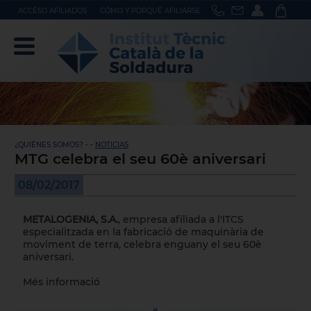
ACCÉSO AFILIADOS
CÓMO Y PORQUÉ AFILIARSE
¿QUIÉNES SOMOS? - -
NOTICIAS
MTG celebra el seu 60è aniversari
08/02/2017
METALOGENIA, S.A.
, empresa afiliada a l'ITCS
especialitzada en la fabricació de maquinària de
moviment de terra, celebra enguany el seu 60è
aniversari.
Més informació