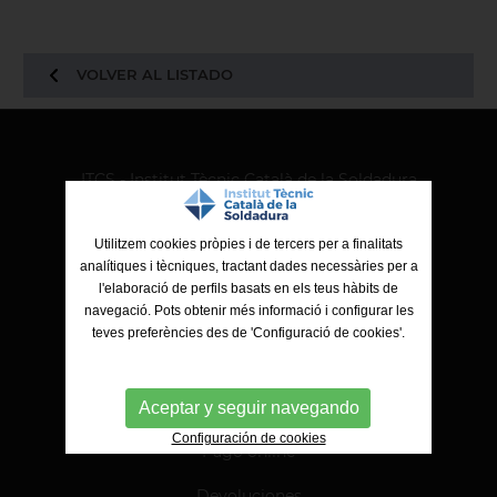
VOLVER AL LISTADO
ITCS - Institut Tècnic Català de la Soldadura
Ctra. de Molins de Rei a Sabadell, 79, Nau 8 bis
08191 Rubí (Barcelona)
Utilitzem cookies pròpies i de tercers per a finalitats
analítiques i tècniques, tractant dades necessàries per a
l'elaboració de perfils basats en els teus hàbits de
navegació. Pots obtenir més informació i configurar les
teves preferències des de 'Configuració de cookies'.
Aceptar y seguir navegando
Configuración de cookies
Pago online
Devoluciones