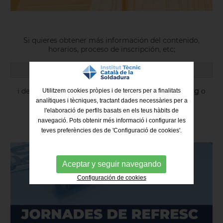
Si quieres obtener más información del contenido,
horarios, proceso de inscripción, etc;
clica aquí:
EAS-PRIMAVERA-VERANO 2026
i después
CONTÁCTANOS
:
format@itcsoldadura.org
o
Utilitzem cookies pròpies i de tercers per a finalitats
llamando al
936 99 31 04.
analítiques i tècniques, tractant dades necessàries per a
l'elaboració de perfils basats en els teus hàbits de
navegació. Pots obtenir més informació i configurar les
teves preferències des de 'Configuració de cookies'.
Aceptar y seguir navegando
Configuración de cookies