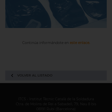
Continúa informándote en
este enlace
.
VOLVER AL LISTADO
ITCS - Institut Tècnic Català de la Soldadura
Ctra. de Molins de Rei a Sabadell, 79, Nau 8 bis
08191 Rubí (Barcelona)