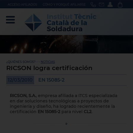
ACCÉSO AFILIADOS
CÓMO Y PORQUÉ AFILIARSE
¿QUIÉNES SOMOS? - -
NOTICIAS
RICSON logra certificación
12/03/2010
EN 15085-2
RICSON, S.A.
, empresa afiliada a ITCS especializada
en dar soluciones tecnológicas a proyectos de
ingeniería y diseño, ha logrado recientemente la
certificación
EN 15085-2
para nivel
CL2
.