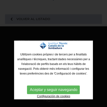
VOLVER AL LISTADO
ITCS - Institut Tècnic Català de la Soldadura
Ctra. de Molins de Rei a Sabadell, 79, Nau 8 bis
08191 Rubí (Barcelona)
Utilitzem cookies pròpies i de tercers per a finalitats
analítiques i tècniques, tractant dades necessàries per a
l'elaboració de perfils basats en els teus hàbits de
navegació. Pots obtenir més informació i configurar les
teves preferències des de 'Configuració de cookies'.
Aceptar y seguir navegando
Configuración de cookies
Pago online