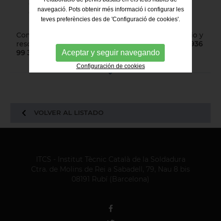
empresa es apta para obtener o renovar la
navegació. Pots obtenir més informació i configurar les
certificación.
teves preferències des de 'Configuració de cookies'.
Contacta con nosotros para acceder a este servicio y
resolver todas las dudas que puedas tener:
(+34) 936
Aceptar y seguir navegando
99 31 04 o itcs@itcsoldadura.org.
Configuración de cookies
VOLVER AL LISTADO
ITCS - Institut Tècnic Català de la Soldadura
Ctra. de Molins de Rei a Sabadell, 79, Nau 8 bis
08191 Rubí (Barcelona)