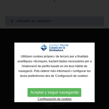
VOLVER AL LISTADO
ITCS - Institut Tècnic Català de la Soldadura
Ctra. de Molins de Rei a Sabadell, 79, Nau 8 bis
08191 Rubí (Barcelona)
Utilitzem cookies pròpies i de tercers per a finalitats
analítiques i tècniques, tractant dades necessàries per a
l'elaboració de perfils basats en els teus hàbits de
navegació. Pots obtenir més informació i configurar les
teves preferències des de 'Configuració de cookies'.
Aceptar y seguir navegando
Configuración de cookies
Pago online