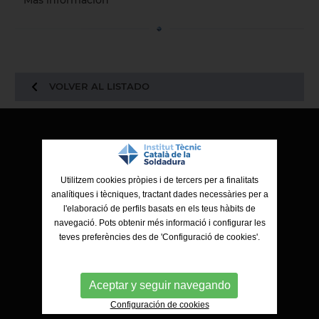
Más información
VOLVER AL LISTADO
ITCS - Institut Tècnic Català de la Soldadura
Ctra. de Molins de Rei a Sabadell, 79, Nau 8 bis
Utilitzem cookies pròpies i de tercers per a finalitats
08191 Rubí (Barcelona)
analítiques i tècniques, tractant dades necessàries per a
l'elaboració de perfils basats en els teus hàbits de
navegació. Pots obtenir més informació i configurar les
teves preferències des de 'Configuració de cookies'.
Aceptar y seguir navegando
Configuración de cookies