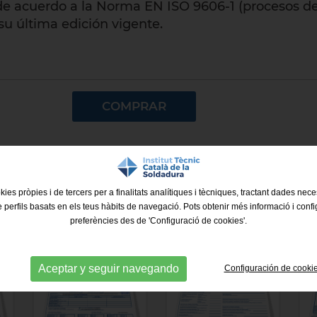
 de acuerdo a la Norma EN ISO 9606-1 (procesos d
su última edición vigente.
COMPRAR
kies pròpies i de tercers per a finalitats analítiques i tècniques, tractant dades nec
e perfils basats en els teus hàbits de navegació. Pots obtenir més informació i confi
preferències des de 'Configuració de cookies'.
Aceptar y seguir navegando
Configuración de cooki