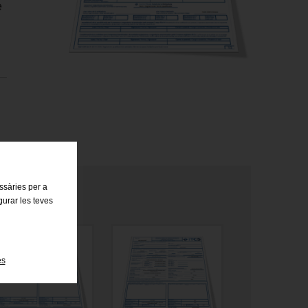
e
essàries per a
gurar les teves
es