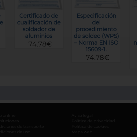
e
Certificado de
Especificación
de
cualificación de
del
soldador de
procedimiento
aluminios
de soldeo (WPS)
– Norma EN ISO
m
74.78€
15609-1.
74.78€
o online
Aviso legal
oluciones
Política de privacidad
iciones de transporte
Política de cookies
diciones de uso
Mapa web