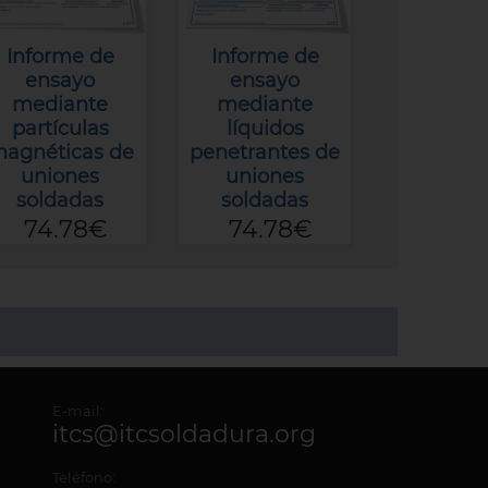
Informe de
Informe de
ensayo
ensayo
mediante
mediante
partículas
líquidos
agnéticas de
penetrantes de
uniones
uniones
soldadas
soldadas
74.78€
74.78€
E-mail:
itcs@itcsoldadura.org
Teléfono: