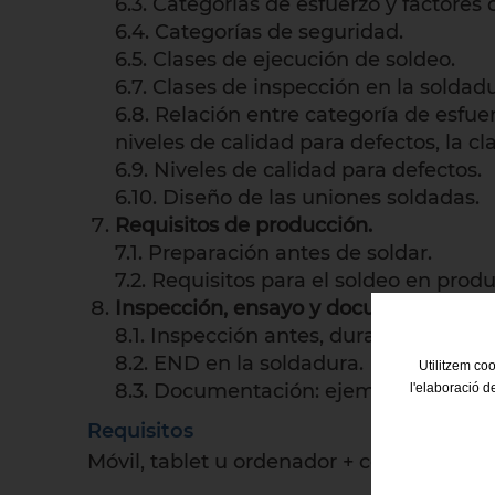
6.3. Categorías de esfuerzo y factores 
6.4. Categorías de seguridad.
6.5. Clases de ejecución de soldeo.
6.7. Clases de inspección en la soldadu
6.8. Relación entre categoría de esfue
niveles de calidad para defectos, la cl
6.9. Niveles de calidad para defectos.
6.10. Diseño de las uniones soldadas.
Requisitos de producción.
7.1. Preparación antes de soldar.
7.2. Requisitos para el soldeo en produ
Inspección, ensayo y documentación.
8.1. Inspección antes, durante y despu
8.2. END en la soldadura.
Utilitzem coo
8.3. Documentación: ejemplos
l'elaboració d
Requisitos
Móvil, tablet u ordenador + conexión a in