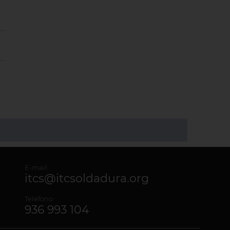
E-mail:
itcs@itcsoldadura.org
Teléfono:
936 993 104