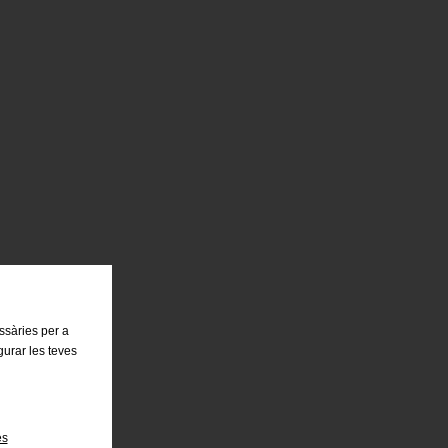
essàries per a
gurar les teves
es