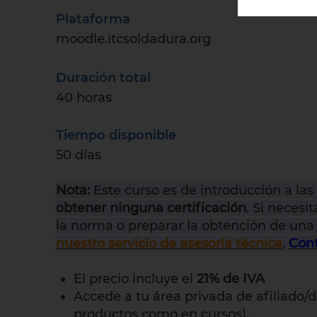
Plataforma
moodle.itcsoldadura.org
Duración total
40 horas
Tiempo disponible
50 días
Nota:
Este curso es de introducción a l
obtener ninguna certificación
. Si necesi
la norma o preparar la obtención de una 
nuestro servicio de asesoría técnica
.
Cont
El precio incluye el
21% de IVA
Accede a tu área privada de afiliado/d
productos como en cursos).