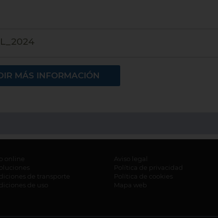
OL_2024
DIR MÁS INFORMACIÓN
o online
Aviso legal
oluciones
Política de privacidad
iciones de transporte
Política de cookies
diciones de uso
Mapa web