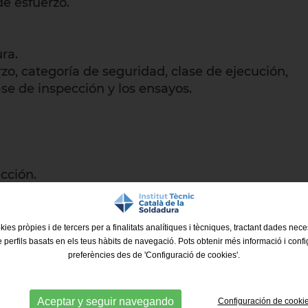
de esfuerzo.
ra.
rzo, categoría de seguridad, clase de ejecución,
ase de inspección y los ensayos.
cción.
és del soldeo.
kies pròpies i de tercers per a finalitats analítiques i tècniques, tractant dades nec
e perfils basats en els teus hàbits de navegació. Pots obtenir més informació i confi
preferències des de 'Configuració de cookies'.
ternet
Aceptar y seguir navegando
Configuración de cooki