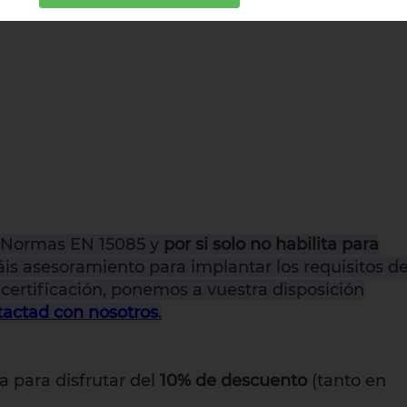
as Normas EN 15085 y
por si solo no habilita para
táis asesoramiento para implantar los requisitos d
certificación, ponemos a vuestra disposición
actad con nosotros
.
a para disfrutar del
10% de descuento
(tanto en