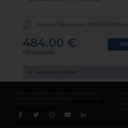
Acción formativa | INTRO15085-
484.00 €
PE
IVA incluido
VOLVER AL LISTADO
ITCS - Institut Tècnic Català de la Soldadura
Pag
Ctra. de Molins de Rei a Sabadell, 79, Nau 8 bis
Dev
08191 Rubí (Barcelona)
Cond
Con