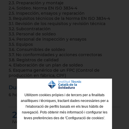
2.3. Preparación y montaje
2.4. Soldeo. Norma EN ISO 3834-4
2.5. Inspección, ensayos y reparación
3. Requisitos técnicos de la Norma EN ISO 3834-4
3.1. Revisión de los requisitos y revisión técnica
3.2. Subcontratación
3.3. Personal de soldeo
3.4. Personal de inspección y ensayos
3.5. Equipos
3.6. Consumibles de soldeo
3.7. No conformidades y acciones correctoras
3.8. Registros de calidad
4. Elaboración de un plan de soldeo
5. Esquema genérico de un FPC (Control de
producción en fábrica, CPF)
Duración total
6 horas
Utilitzem cookies pròpies i de tercers per a finalitats
analítiques i tècniques, tractant dades necessàries per a
l'elaboració de perfils basats en els teus hàbits de
290.40 €
navegació. Pots obtenir més informació i configurar les
teves preferències des de 'Configuració de cookies'.
IVA incluido