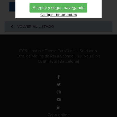
PEDIR MÁS INFORMACIÓN
Aceptar y seguir navegando
Configuración de cookies
VOLVER AL LISTADO
ITCS - Institut Tècnic Català de la Soldadura
Ctra. de Molins de Rei a Sabadell, 79, Nau 8 bis
08191 Rubí (Barcelona)
Pago online