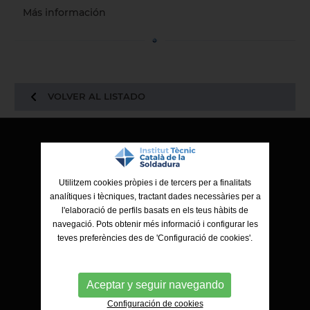
Más información
VOLVER AL LISTADO
ITCS - Institut Tècnic Català de la Soldadura
Ctra. de Molins de Rei a Sabadell, 79, Nau 8 bis
Utilitzem cookies pròpies i de tercers per a finalitats
08191 Rubí (Barcelona)
analítiques i tècniques, tractant dades necessàries per a
l'elaboració de perfils basats en els teus hàbits de
navegació. Pots obtenir més informació i configurar les
teves preferències des de 'Configuració de cookies'.
Aceptar y seguir navegando
Configuración de cookies