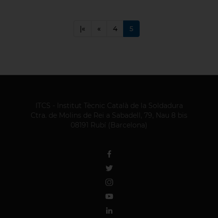
|«
«
4
5
ITCS - Institut Tècnic Català de la Soldadura
Ctra. de Molins de Rei a Sabadell, 79, Nau 8 bis
08191 Rubí (Barcelona)