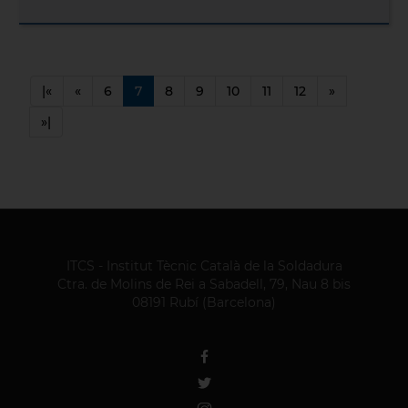
|«
«
6
7
8
9
10
11
12
»
»|
ITCS - Institut Tècnic Català de la Soldadura
Ctra. de Molins de Rei a Sabadell, 79, Nau 8 bis
08191 Rubí (Barcelona)