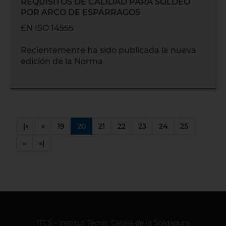
REQUISITOS DE CALIDAD PARA SOLDEO
POR ARCO DE ESPÁRRAGOS
EN ISO 14555
Recientemente ha sido publicada la nueva
edición de la Norma
|«
«
19
20
21
22
23
24
25
»
»|
ITCS - Institut Tècnic Català de la Soldadura