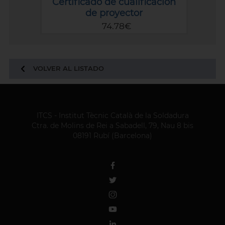
Certificado de cualificación
de proyector
74.78€
VOLVER AL LISTADO
ITCS - Institut Tècnic Català de la Soldadura
Ctra. de Molins de Rei a Sabadell, 79, Nau 8 bis
08191 Rubí (Barcelona)