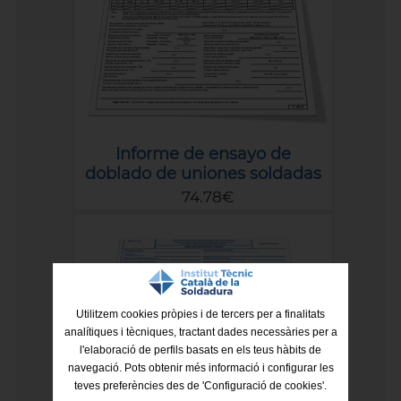
Informe de ensayo de
doblado de uniones soldadas
74.78€
Utilitzem cookies pròpies i de tercers per a finalitats
analítiques i tècniques, tractant dades necessàries per a
l'elaboració de perfils basats en els teus hàbits de
navegació. Pots obtenir més informació i configurar les
teves preferències des de 'Configuració de cookies'.