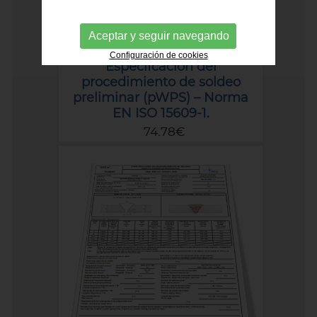
Aceptar y seguir navegando
Configuración de cookies
Especifcación del
procedimiento de soldeo
preliminar (pWPS) – Norma
EN ISO 15609-1.
74.78€