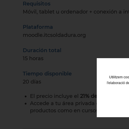
Requisitos
Móvil, tablet u ordenador + conexión a in
Plataforma
moodle.itcsoldadura.org
Duración total
15 horas
Tiempo disponible
Utilitzem coo
20 días
l'elaboració d
El precio incluye el
21% de IVA
Accede a tu área privada de afiliado/d
productos como en cursos).