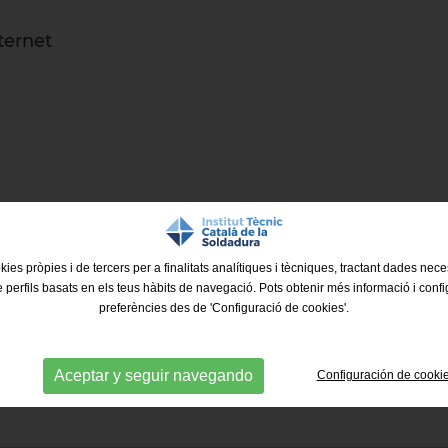
ternet
kies pròpies i de tercers per a finalitats analítiques i tècniques, tractant dades nec
e perfils basats en els teus hàbits de navegació. Pots obtenir més informació i confi
preferències des de 'Configuració de cookies'.
a para disfrutar del
10% de descuento
(tanto en
Aceptar y seguir navegando
Configuración de cooki