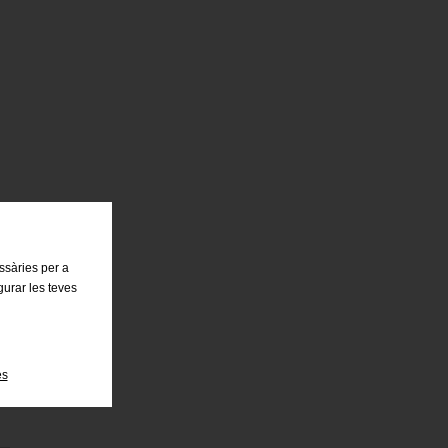
essàries per a
gurar les teves
es